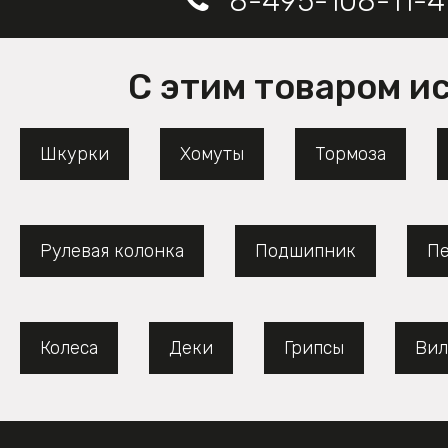
8-495-108-11-4
С этим товаром и
Шкурки
Хомуты
Тормоза
Рулевая колонка
Подшипник
Пе
Колеса
Деки
Грипсы
Вил