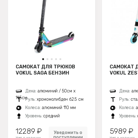
САМОКАТ ДЛЯ ТРЮКОВ
САМОКАТ 
VOKUL SAGA БЕНЗИН
VOKUL ZE
Дека:
алюминий / 50см х
Дека:
алю
11,5см
Руль:
хромомолибден 62.5 см
Руль:
ста
Колеса:
алюминий 110 мм
Колеса:
а
Уровень:
средний
Уровень:
12289 ₽
5989 ₽
Уведомить о
поступлении
Нет в наличии
Нет в наличии