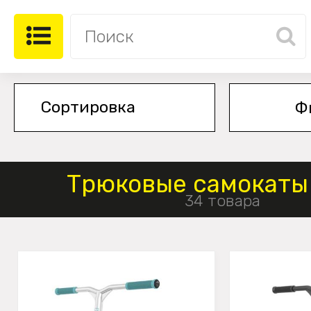
Ф
Трюковые самокаты 
34 товара