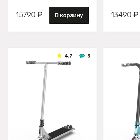
15790 ₽
13490 ₽
В корзину
4.7
3