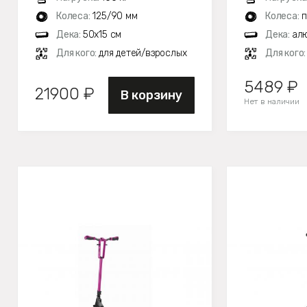
Колеса:
125/90 мм
Колеса:
п
Дека:
50х15 см
Дека:
алю
Для кого:
для детей/взрослых
Для кого
5489 ₽
21900 ₽
В корзину
Нет в наличии