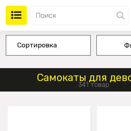
Ф
Самокаты для дев
341 товар