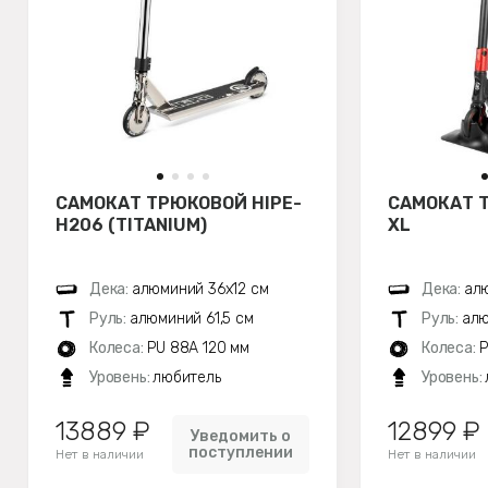
САМОКАТ ТРЮКОВОЙ HIPE-
САМОКАТ 
H206 (TITANIUM)
XL
Дека:
алюминий 36х12 см
Дека:
алю
Руль:
алюминий 61,5 см
Руль:
алю
Колеса:
PU 88A 120 мм
Колеса:
P
Уровень:
любитель
Уровень:
13889 ₽
12899 ₽
Уведомить о
поступлении
Нет в наличии
Нет в наличии