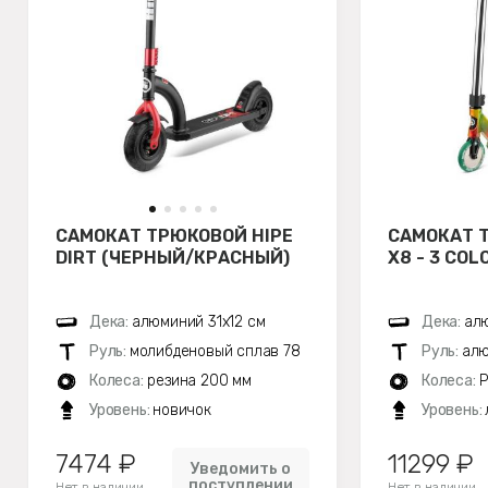
САМОКАТ ТРЮКОВОЙ HIPE
САМОКАТ 
DIRT (ЧЕРНЫЙ/КРАСНЫЙ)
X8 - 3 COL
Дека:
алюминий 31х12 см
Дека:
алю
Руль:
молибденовый сплав 78
Руль:
алю
Колеса:
резина 200 мм
Колеса:
P
Уровень:
новичок
Уровень:
7474 ₽
11299 ₽
Уведомить о
поступлении
Нет в наличии
Нет в наличии