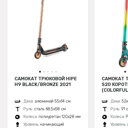
САМОКАТ ТРЮКОВОЙ HIPE
САМОКАТ 
H9 BLACK/BRONZE 2021
S20 КОРОТ
(COLORFUL
Дека:
алюминий 55х14 см
Дека:
52х
Руль:
сталь 68,5х58 см
Руль:
91 
Колеса:
полиуретан 120x28 мм
Колеса:
P
Уровень:
начинающий
Уровень: