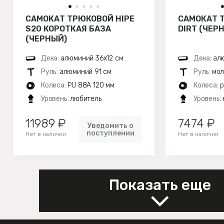
САМОКАТ ТРЮКОВОЙ HIPE
САМОКАТ 
S20 КОРОТКАЯ БАЗА
DIRT (ЧЕР
(ЧЕРНЫЙ)
Дека:
алюминий 36х12 см
Дека:
алю
Руль:
алюминий 91 см
Руль:
мол
Колеса:
PU 88A 120 мм
Колеса:
р
Уровень:
любитель
Уровень:
11989 ₽
7474 ₽
Уведомить о
поступлении
Нет в наличии
Нет в наличии
Показать еще