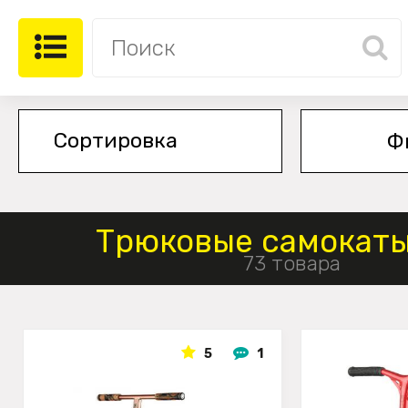
Ф
Трюковые самокаты
73 товара
5
1