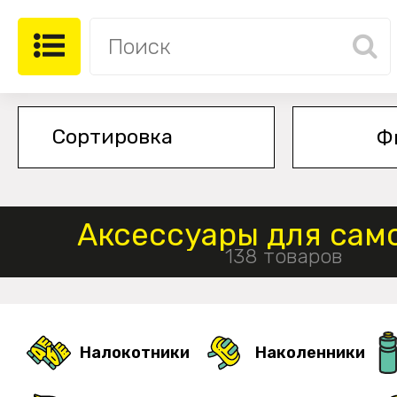
Ф
Аксессуары для сам
138 товаров
Налокотники
Наколенники