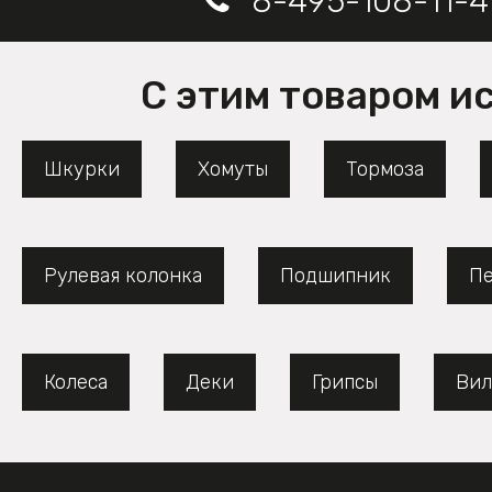
8-495-108-11-4
С этим товаром и
Шкурки
Хомуты
Тормоза
Рулевая колонка
Подшипник
Пе
Колеса
Деки
Грипсы
Вил