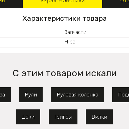
ие
Характеристики
От
Характеристики товара
Запчасти
Hipe
С этим товаром искали
за
Рули
Рулевая колонка
Под
Деки
Грипсы
Вилки