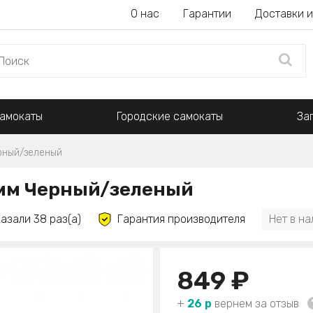
О нас
Гарантии
Доставки и
амокаты
Городские самокаты
За
ерный/зеленый
5 мм Черный/зеленый
азали 38 раз(а)
Гарантия производителя
Нет в н
849 ₽
+
26 р
вернем за отзыв