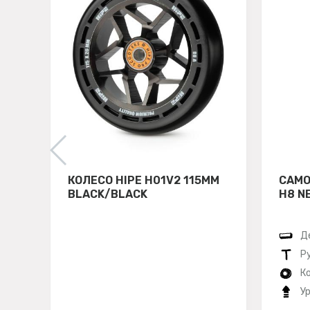
КОЛЕСО HIPE H01V2 115ММ
САМО
BLACK/BLACK
H8 N
Д
Р
К
У