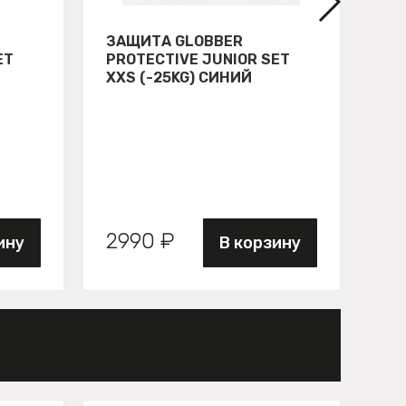
ЗАЩИТА GLOBBER
СВ
ET
PROTECTIVE JUNIOR SET
GL
XXS (-25KG) СИНИЙ
ЗЕ
2990 ₽
89
ину
В корзину