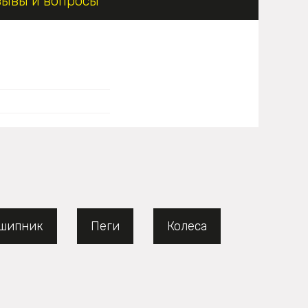
зывы и вопросы
шипник
Пеги
Колеса