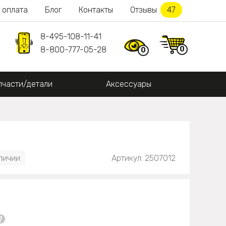
 оплата
Блог
Контакты
Отзывы
47
8-495-108-11-41
0
8-800-777-05-28
0
пчасти/детали
Аксессуары
аличии
Артикул: 2507012