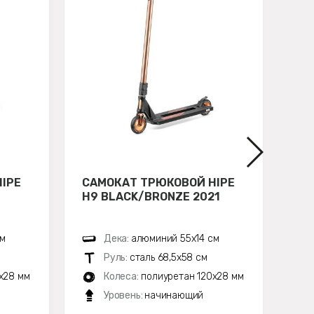
IPE
САМОКАТ ТРЮКОВОЙ HIPE
СА
H9 BLACK/BRONZE 2021
H1
см
Дека:
алюминий 55х14 см
Руль:
сталь 68,5х58 см
x28 мм
Колеса:
полиуретан 120x28 мм
Уровень:
начинающий