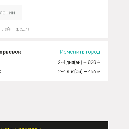
плении
нлайн-кредит
горьевск
Изменить город
2-4 дня(ей)
—
828 ₽
К
2-4 дня(ей)
—
456 ₽