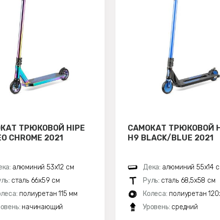
КАТ ТРЮКОВОЙ HIPE
САМОКАТ ТРЮКОВОЙ H
EO CHROME 2021
H9 BLACK/BLUE 2021
ека:
алюминий 53х12 см
Дека:
алюминий 55х14 
уль:
сталь 66х59 см
Руль:
сталь 68,5х58 см
олеса:
полиуретан 115 мм
Колеса:
полиуретан 120
ровень:
начинающий
Уровень:
средний