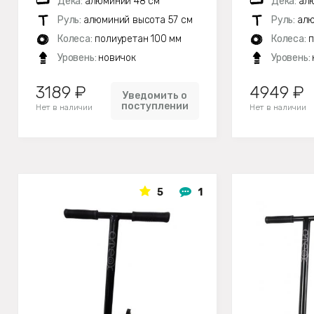
Дека:
алюминий 48 см
Дека:
алю
Руль:
алюминий высота 57 см
Руль:
алю
Колеса:
полиуретан 100 мм
Колеса:
п
Уровень:
новичок
Уровень:
3189 ₽
4949 ₽
Уведомить о
поступлении
Нет в наличии
Нет в наличии
5
1