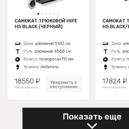
САМОКАТ ТРЮКОВОЙ HIPE
САМОКАТ 
H5 BLACK (ЧЕРНЫЙ)
H5 BLACK
Дека:
алюминий 51х12 см
Дека:
алю
Руль:
алюминий 61х58 см
Руль:
алю
Колеса:
полиуретан 110 мм
Колеса:
п
Уровень:
любитель
Уровень:
18550 ₽
17824 ₽
Уведомить о
поступлении
Нет в наличии
Нет в наличии
Показать еще