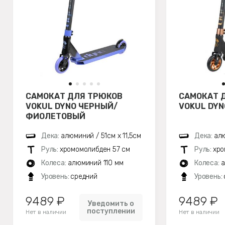
САМОКАТ ДЛЯ ТРЮКОВ
САМОКАТ 
VOKUL DYNO ЧЕРНЫЙ/
VOKUL DY
ФИОЛЕТОВЫЙ
Дека:
алюминий / 51см х 11,5см
Дека:
алю
Руль:
хромомолибден 57 см
Руль:
хро
Колеса:
алюминий 110 мм
Колеса:
а
Уровень:
средний
Уровень:
9489 ₽
9489 ₽
Уведомить о
поступлении
Нет в наличии
Нет в наличии