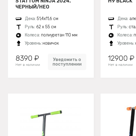
STATTUM NINJA 2024,
H9 BLACK
ЧЕРНЫЙ/НЕО
Дека:
51,4х11,6 см
Дека:
алю
Руль:
62 х 55 см
Руль:
ста
Колеса:
полиуретан 110 мм
Колеса:
п
Уровень:
новичок
Уровень:
8390 ₽
12900 ₽
Уведомить о
поступлении
Нет в наличии
Нет в наличии