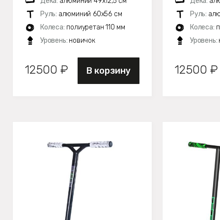
Дека:
алюминий 49х12,5 см
Дека:
алю
Руль:
алюминий 60х56 см
Руль:
алю
Колеса:
полиуретан 110 мм
Колеса:
п
Уровень:
новичок
Уровень:
12500 ₽
12500 ₽
В корзину