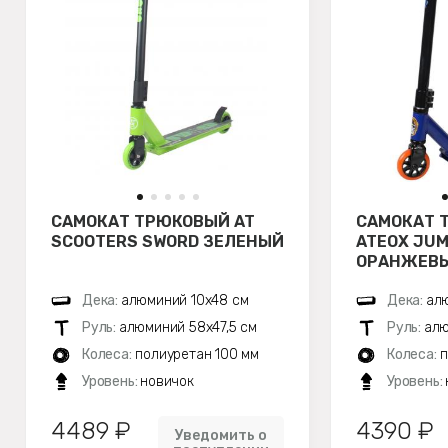
САМОКАТ ТРЮКОВЫЙ AT
САМОКАТ 
SCOOTERS SWORD ЗЕЛЕНЫЙ
ATЕОХ JUM
ОРАНЖЕВЫ
Дека:
алюминий 10х48 см
Дека:
ал
Руль:
алюминий 58х47,5 см
Руль:
алю
Колеса:
полиуретан 100 мм
Колеса:
п
Уровень:
новичок
Уровень:
4489 ₽
4390 ₽
Уведомить о