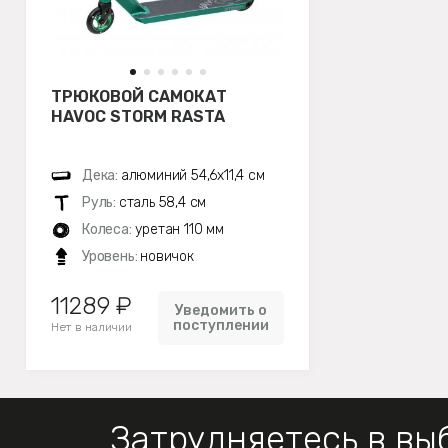
ТРЮКОВОЙ САМОКАТ
HAVOC STORM RASTA
Дека:
алюминий 54,6x11,4 см
Руль:
сталь 58,4 см
Колеса:
уретан 110 мм
Уровень:
новичок
11289 ₽
Уведомить о
поступлении
Нет в наличии
Затрудняетесь в вы