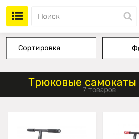
Ф
Трюковые самокаты
7 товаров