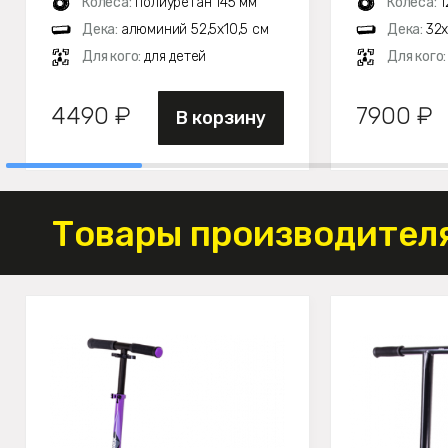
Колеса:
полиуретан 145 мм
Колеса:
1
Дека:
алюминий 52,5х10,5 см
Дека:
32х
Для кого:
для детей
Для кого
4490 ₽
7900 ₽
В корзину
Товары производителя