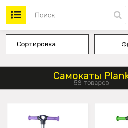
Ф
Cамокаты Plan
58 товаров